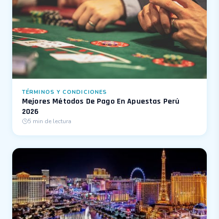
TÉRMINOS Y CONDICIONES
Mejores Métodos De Pago En Apuestas Perú
2026
5 min de lectura