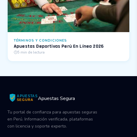
TÉRMINOS Y CONDICIONES
Apuestas Deportivas Perú En Línea 2026
5 min de lectura
Apuestas Segura
Tu portal de confianza para apuestas seguras
en Perú. Información verificada, plataformas
con licencia y soporte experto.