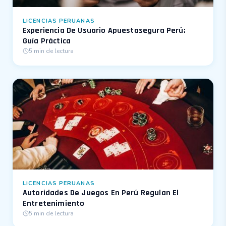
LICENCIAS PERUANAS
Experiencia De Usuario Apuestasegura Perú:
Guía Práctica
5 min de lectura
LICENCIAS PERUANAS
Autoridades De Juegos En Perú Regulan El
Entretenimiento
5 min de lectura