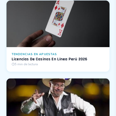
TENDENCIAS EN APUESTAS
Licencias De Casinos En Línea Perú 2026
5 min de lectura