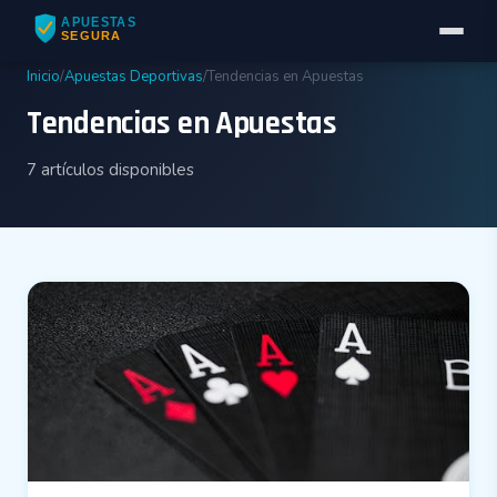
Inicio
/
Apuestas Deportivas
/
Tendencias en Apuestas
Tendencias en Apuestas
7 artículos disponibles