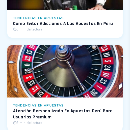
TENDENCIAS EN APUESTAS
Cómo Evitar Adicciones A Las Apuestas En Perú
5 min de lectura
TENDENCIAS EN APUESTAS
Atención Personalizada En Apuestas Perú Para
Usuarios Premium
5 min de lectura