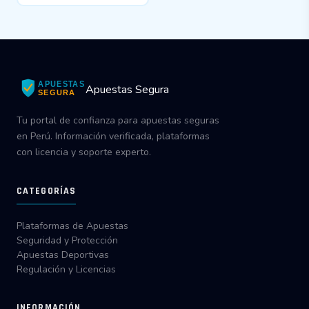
Apuestas Segura
Tu portal de confianza para apuestas seguras
en Perú. Información verificada, plataformas
con licencia y soporte experto.
CATEGORÍAS
Plataformas de Apuestas
Seguridad y Protección
Apuestas Deportivas
Regulación y Licencias
INFORMACIÓN